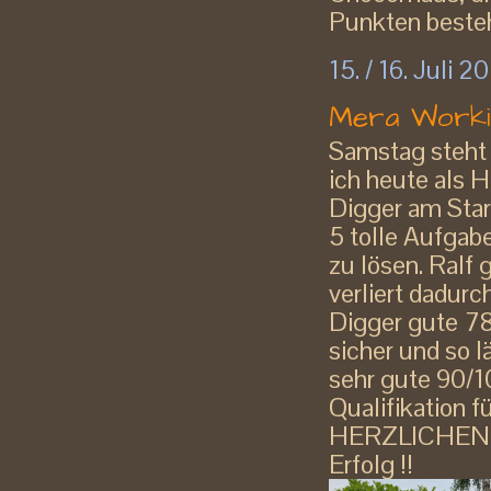
Punkten besteh
15. / 16. Juli 2
Mera Workin
Samstag steht
ich heute als H
Digger am Star
5 tolle Aufgab
zu lösen. Ralf
verliert dadurc
Digger gute 7
sicher und so l
sehr gute 90/1
Qualifikation f
HERZLICHEN G
Erfolg !!