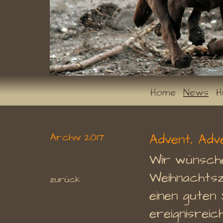
Home
News
H
Archiv 2017
Advent, Adven
Wir wünsche
Weihnachtsz
zurück
einen guten 
ereignisreic