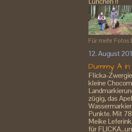
Lunchen !!
Für mehr Fotos bi
12. August 20
Dummy A in
Flicka-Zwergie
kleine Chocoma
Landmarkierung
zügig, das Apel
Wassermarkieru
Punkte. Mit 78
Meike Leferink,
für FLICKA...und