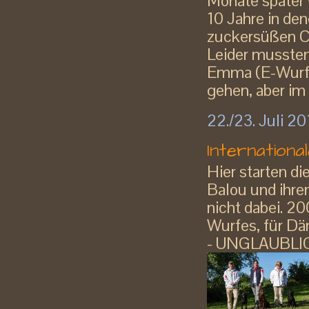
Monate später 
10 Jahre in den
zuckersüßen C
Leider mussten
Emma (E-Wurf) 
gehen, aber im 
22./23. Juli 2
Internationa
Hier starten d
Balou und ihre
nicht dabei. 20
Wurfes, für Dä
- UNGLAUBLIC