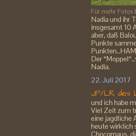
Für mehr Fotos bi
Nadia und ihr 
insgesamt 10 A
aber, daß Balo
Punkte sammel
Punkten...HAM
Der *Moppel*..
Nadia.
22. Juli 2017
JP/LR des L
und ich habe me
Viel Zeit zum tr
eine jagdlich
heute wirklich 
Chocomaus, die