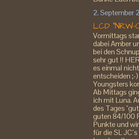
2. September 
LCD "NRW-C
Vormittags sta
dabei Amber un
bei den Schnup
sehr gut !! 
es einmal nich
entscheiden ;-
Youngsters ko
Ab Mittags gin
ich mit Luna. 
des Tages "gut
guten 84/100 P
Punkte und wird
für die SL JC´