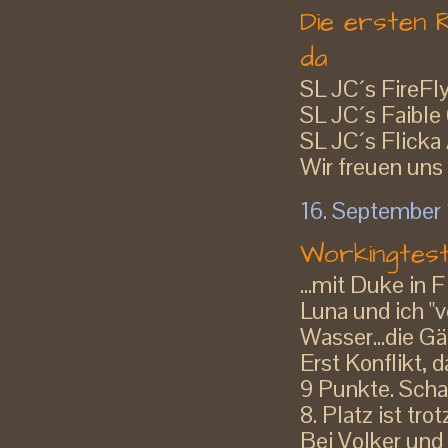
Die ersten 
da
SL JC´s FireFl
SL JC´s Faible
SL JC´s Flicka
Wir freuen uns 
16. September
Workingtest
...mit Duke in 
Luna und ich "
Wasser...die Gä
Erst Konflikt, 
9 Punkte. Scha
8. Platz ist tr
Bei Volker und