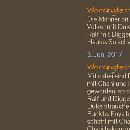
Workingtest 
Die Männer on
Volker mit Duk
Ralf mit Digger
Hause. So scha
3. Juni 2017
Workingtes
Mit dabei sind 
mit Chani und ic
geworden, so da
Ralf und Digge
Duke strauchel
Punkte. Enya b
schafft mit Ch
Chani bekommt 