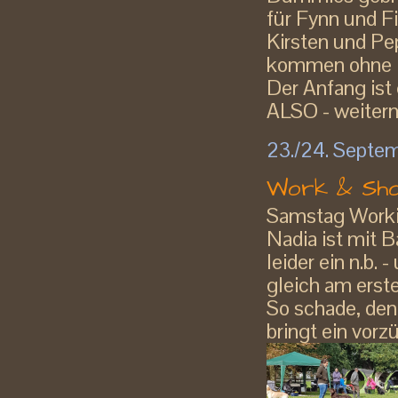
für Fynn und Fi
Kirsten und Pep
kommen ohne N
Der Anfang ist
ALSO - weiterm
23./24. Septe
Work & Sh
Samstag Worki
Nadia ist mit Ba
leider ein n.b.
gleich am erst
So schade, den
bringt ein vorzü