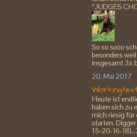
*JUDGES CHOICE
So so sooo schön
besonders wei
insgesamt 3x 
20. Mai 2017
Workingtest
Heute ist endli
haben sich zu 
mich riesig für
starten. Digge
15-20-16-18)...7