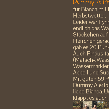
Dummy A Prü
für Bianca mit
Herbstwetter.
Leider war Fyn
endlich das W
Stöckchen auf
Herrchen gerad
gab es 20 Punk
Auch Findus ta
(Matsch-)Wasse
Wassermarkier
Appell und Suc
Mit guten 59 P
Dummy A erfol
liebe Bianca. 
klappt es auch 