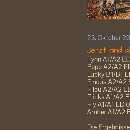
23. Oktober 2
Jetzt sind a
Fynn A1/A2 ED
Pepe A2/A2 ED
Lucky B1/B1 E
Findus A2/A2 E
Filou A2/A2 E
Flicka A1/A2 
Fly A1/A1 ED 0
Amber A1/A2 
Die Ergebnisse