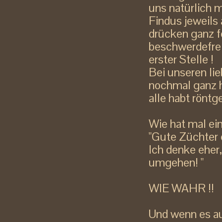
uns natürlich m
Findus jeweils 
drücken ganz f
beschwerdefrei
erster Stelle !
Bei unseren li
nochmal ganz h
alle habt röntg
Wie hat mal ei
"Gute Züchter
Ich denke eher,
umgehen! "
WIE WAHR !!
Und wenn es au