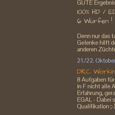
GUTE Ergebnis b
100% HD / E
6 Würfen !
Denn nur das t
Gelenke hilft 
anderen Züchte
21./22. Oktobe
DRC Working
8 Aufgaben für
in F nicht alle
Erfahrung, ger
EGAL - Dabei se
Qualifikation ;-