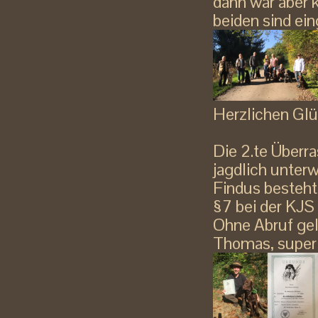
dann war aber k
beiden sind ei
Herzlichen Gl
Die 2.te Überr
jagdlich unter
Findus besteh
§7 bei der KJS
Ohne Abruf gel
Thomas, super