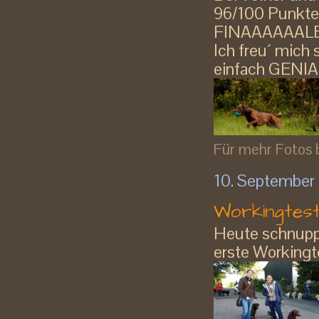
96/100 Punkten 
FINAAAAAALEEE
Ich freu´ mi
einfach GENIAL 
Für mehr Fotos bi
10. September
Workingtest
Heute schnuppe
erste Workingte