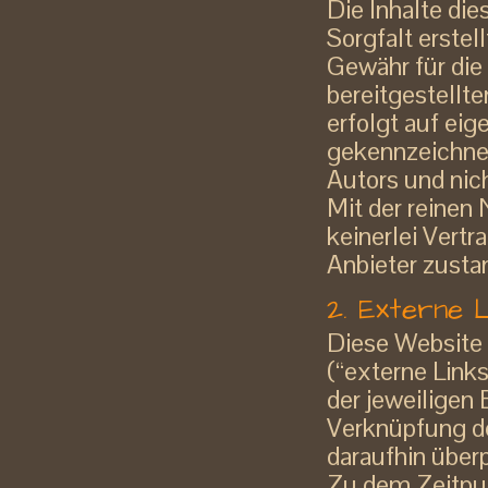
Die Inhalte di
Sorgfalt erstel
Gewähr für die 
bereitgestellte
erfolgt auf ei
gekennzeichnet
Autors und nic
Mit der reinen
keinerlei Vert
Anbieter zusta
2. Externe 
Diese Website 
(“externe Link
der jeweiligen 
Verknüpfung de
daraufhin über
Zu dem Zeitpun