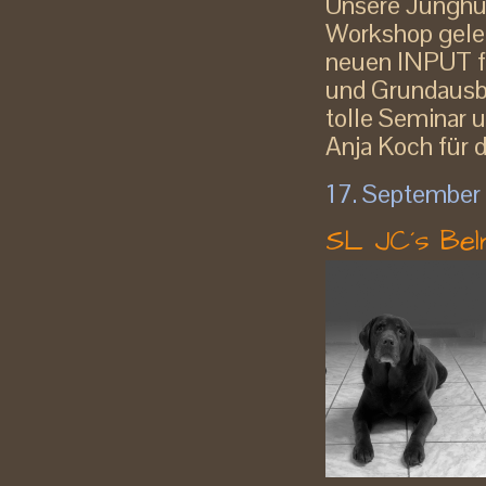
Unsere Junghun
Workshop gele
neuen INPUT f
und Grundausbi
tolle Seminar 
Anja Koch für d
17. September
SL JC´s Belm