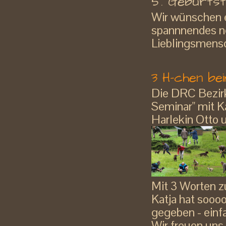
5. Geburtstag
Wir wünschen 
spannnendes n
Lieblingsmens
3 H-chen be
Die DRC Bezir
Seminar" mit Ka
Harlekin Otto 
Mit 3 Worten 
Katja hat sooo
gegeben - einfa
Wir freuen uns