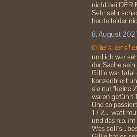
nicht bei DER
Sehr sehr schad
heute leider nic
8. August 202
Gillie´s ers
und ich war se
der Sache sein 
Gillie war tota
konzentriert un
sie nur "keine 
waren gefühlt 
Und so passier
1 / 2... "watt 
und das n.b. im
Was soll´s... b
Gillie hat es s