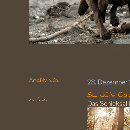
Home
News
H
Archiv 2021
28. Dezember
SL JC´s Cal
zurück
Das Schicksal is