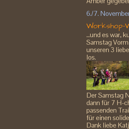
Amber gegeben 
6./7. Novembe
Workshop-W
...und es war,
Samstag Vormit
unseren 3 lieb
los.
Der Samstag N
dann für 7 H-c
passenden Trai
für einen solid
Dank liebe Kat