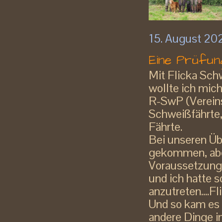
15. August 20
Eine Prüfun
Mit Flicka Sch
wollte ich mich
R-SwP (Vereins
Schweißfährte,
Fährte.
Bei unseren Üb
gekommen, aber
Voraussetzunge
und ich hatte 
anzutreten....F
Und so kam es
andere Dinge i