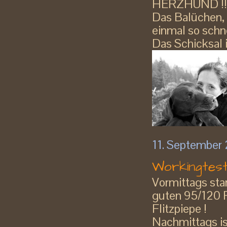
HERZHUND !!
Das Balüchen, B
einmal so schnel
Das Schicksal i
11. September
Workingtest
Vormittags star
guten 95/120 P
Flitzpiepe !
Nachmittags is