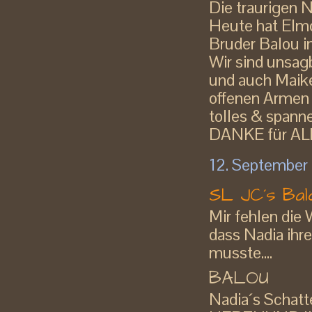
Die traurigen N
Heute hat Elmo
Bruder Balou i
Wir sind unsag
und auch Maike
offenen Armen
tolles & span
DANKE für ALL
12. September
SL JC´s Bald
Mir fehlen die 
dass Nadia ihr
musste....
BALOU
Nadia´s Schatte