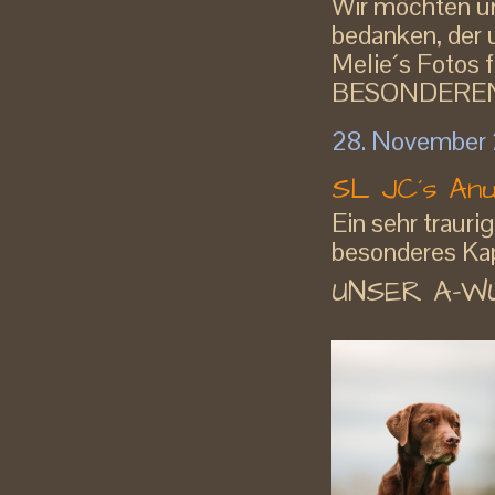
Wir möchten un
bedanken, der 
Melie´s Fotos f
BESONDEREN D
28. November
SL JC´s An
Ein sehr traur
besonderes Kap
UNSER A-W