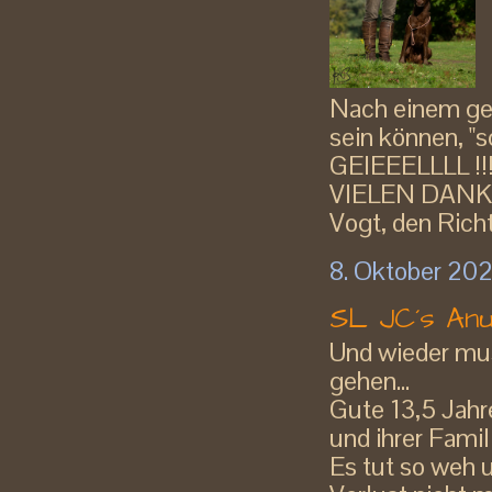
Nach einem gen
sein können, "
GEIEEELLLL !!
VIELEN DANK d
Vogt, den Richte
8. Oktober 20
SL JC´s Anu
Und wieder mu
gehen...
Gute 13,5 Jahr
und ihrer Famil
Es tut so weh