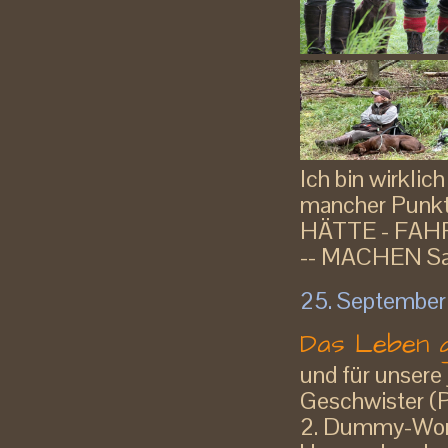
Ich bin wirklic
mancher Punkt
HÄTTE - FAHRR
-- MACHEN San
25. September
Das Leben ge
und für unsere
Geschwister (P
2. Dummy-Work