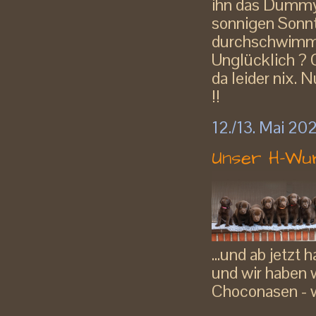
ihn das Dummy 
sonnigen Sonnt
durchschwimme
Unglücklich ? O
da leider nix. 
!!
12./13. Mai 20
Unser H-Wur
...und ab jetzt
und wir haben 
Choconasen - w