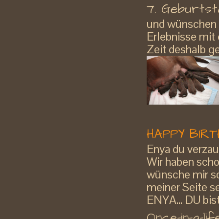
7. Geburtsta
und wünschen E
Erlebnisse mit 
Zeit deshalb g
HAPPY BIR
Enya du verzau
Wir haben scho
wünsche mir so
meiner Seite se
ENYA... DU bi
Once-in-a-lif