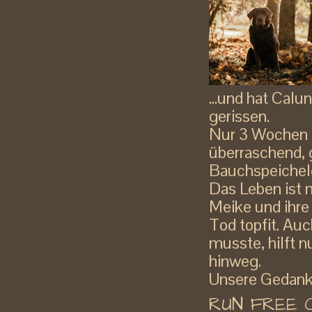
...und hat Calu
gerissen.
Nur 3 Wochen na
überraschend, 
Bauchspeicheld
Das Leben ist n
Meike und ihre 
Tod topfit. Auc
musste, hilft n
hinweg.
Unsere Gedanke
RUN FREE CA