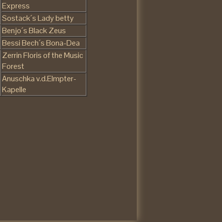
Express
Sostack´s Lady betty
Benjo´s Black Zeus
Bessi Bech´s Bona-Dea
Zerrin Floris of the Music
Forest
Anuschka v.d.Elmpter-
Kapelle