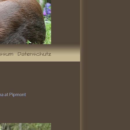
essum
Datenschutz
sma at Pipmont