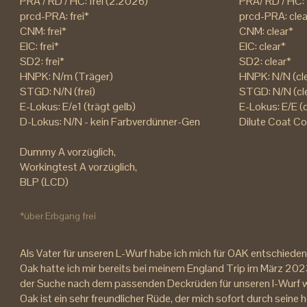
PRA / RD / HC: frei (2.2026)
PRA/ RD / HC: 
prcd-PRA: frei*
prcd-PRA: clea
CNM: frei*
CNM: clear*
EIC: frei*
EIC: clear*
SD2: frei*
SD2: clear*
HNPK: N/m (Träger)
HNPK: N/N (cle
STGD: N/N (frei)
STGD: N/N (cl
E-Lokus: E/e1 (trägt gelb)
E-Lokus: E/E (
D-Lokus: N/N - kein Farbverdünner-Gen
Dilute Coat Col
Dummy A vorzüglich,
Workingtest A vorzüglich,
BLP (LCD)
*über Erbgang frei
Als Vater für unseren L-Wurf habe ich mich für OAK entschieden
Oak hatte ich mir bereits bei meinem England Trip im März 2023
der Suche nach dem passenden Deckrüden für unseren I-Wurf w
Oak ist ein sehr freundlicher Rüde, der mich sofort durch seine 