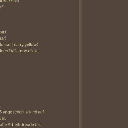
frei (7/25)
r*
ar)
ear)
doesn´t carry yellow)
our: D/D - non dilute
.
 angesehen, als ich auf
ar.
hohe Arbeitsfreude bei