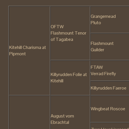
Grangemead
Pluto
OFTW
Flashmount Tenor
of Tagabea
Flashmount
Kitehill Charisma at
Guilder
Pipmont
FTAW
Verrad Firefly
Killyrudden Folie at
Kitehill
Killyrudden Faeroe
Wingbeat Roscoe
August vom
Ebrachtal