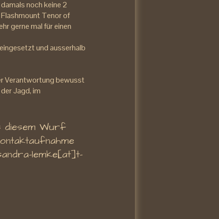
er damals noch keine 2
TW Flashmount Tenor of
hr gerne mal für einen
 eingesetzt und ausserhalb
 der Verantwortung bewusst
 der Jagd, im
us diesem Wurf
Kontaktaufnahme
sandra-lemke[at]t-