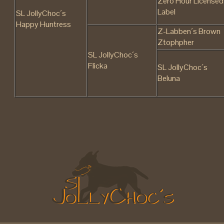
Zero Hour Licensed
Label
SL JollyChoc´s
Happy Huntress
Z-Labben´s Brown
Ztophpher
SL JollyChoc´s
Flicka
SL JollyChoc´s
Beluna