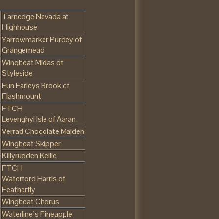
Tarnedge Nevada at
Highhouse
Yarrowmarker Purdey of
Grangemead
Wingbeat Midas of
Styleside
Fun Farleys Brook of
Flashmount
FTCH
Levenghyl Isle of Aaran
Verrad Chocolate Maiden
Wingbeat Skipper
Killyrudden Kellie
FTCH
Waterford Harris of
Featherfly
Wingbeat Chorus
Waterline´s Pineapple