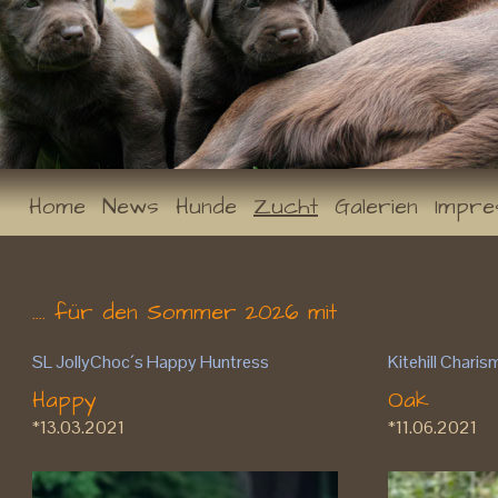
Home
News
Hunde
Zucht
Galerien
Impr
.... für den Sommer 2026 mit
SL JollyChoc´s Happy Huntress
Kitehill Chari
Happy
Oak
*13.03.2021
*11.06.2021